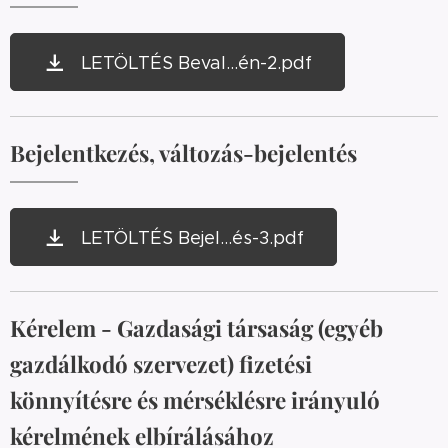
LETÖLTÉS Beval...én-2.pdf
Bejelentkezés, változás-bejelentés
LETÖLTÉS Bejel...és-3.pdf
Kérelem - Gazdasági társaság (egyéb
gazdálkodó szervezet) fizetési
könnyítésre és mérséklésre irányuló
kérelmének elbírálásához