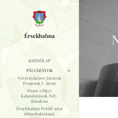
N
Érsekhalma
KEZDŐLAP
PÁLYÁZATOK
Versenyképes Járások
Program I. ütem
Duna-völgyi
kalandozások Dél-
Bácsban
Érsekhalma Petőfi utca
útburkolatának