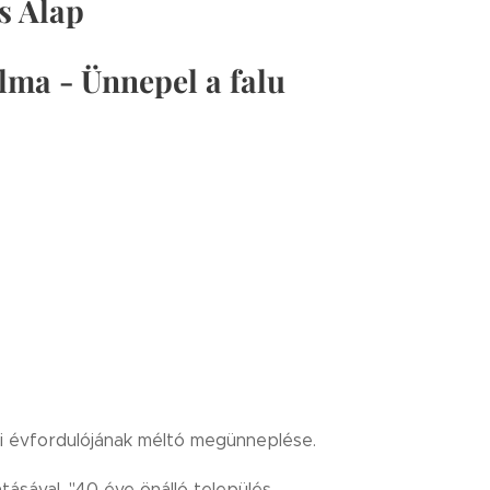
is Alap
lma - Ünnepel a falu
mi évfordulójának méltó megünneplése.
sával, "40 éve önálló település