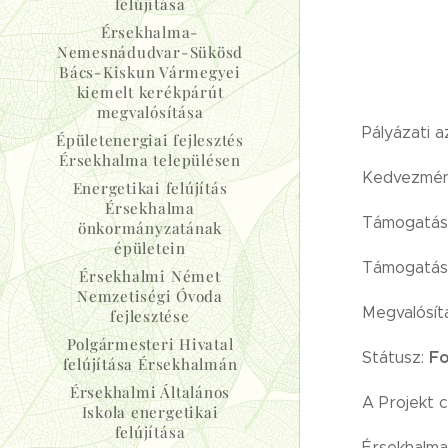
felújítása
Érsekhalma-
Nemesnádudvar-Sükösd
Bács-Kiskun Vármegyei
kiemelt kerékpárút
megvalósítása
Pályázati 
Épületenergiai fejlesztés
Érsekhalma településen
Kedvezmén
Energetikai felújítás
Érsekhalma
Támogatási
önkormányzatának
épületein
Támogatási
Érsekhalmi Német
Nemzetiségi Óvoda
Megvalósít
fejlesztése
Polgármesteri Hivatal
F
Státusz:
felújítása Érsekhalmán
Érsekhalmi Általános
A Projekt 
Iskola energetikai
felújítása
Érsekhalma