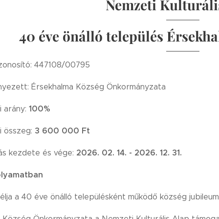
Nemzeti Kulturál
40 éve önálló település Érsekha
azonosító: 447108/00795
yezett: Érsekhalma Község Önkormányzata
100%
 arány:
3 6
00 000 Ft
 összeg:
2026. 02. 14. - 2026. 12. 31.
ás kezdete és vége:
olyamatban
célja a 40 éve önálló településként működő község jubileu
 Község Önkormányzata a Nemzeti Kulturális Alap támogatá