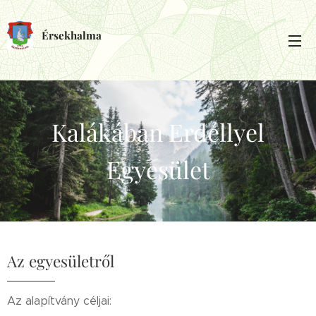
Érsekhalma
Kalákában Erdéllyel
Egyesület
Az egyesületről
Az alapítvány céljai: