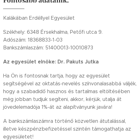
Kalákában Erdéllyel Egyesület
Székhely: 6348 Érsekhalma, Petőfi utca 9.
Adószám: 18368833-1-03
Bankszámlaszám: 51400013-10010873
Az egyesület elnöke: Dr. Pakuts Jutka
Ha Ön is fontosnak tartja, hogy az egyesület
segítségével az oktatás-nevelés színvonalasabbá váljék,
hogy a szabadidő hasznos és tartalmas eltöltésében
még jobban tudjuk segíteni, akkor, kérjük, utalja át
jövedelemadója 1%-át az alapítványunk javára!
A bankszámlaszámra történő közvetlen átutalással,
illetve készpénzbefizetéssel szintén támogathatja az
egyesületet!